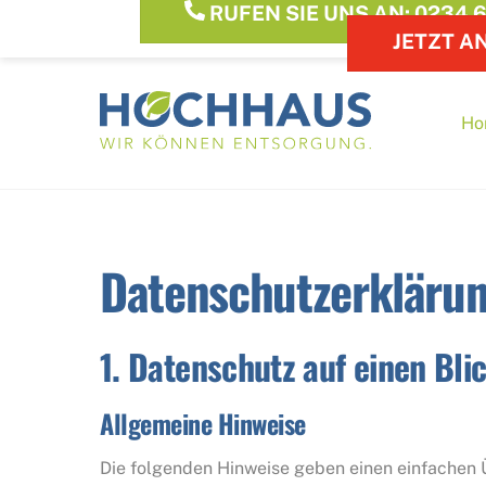
RUFEN SIE UNS AN: 0234 6
Skip
JETZT A
to
content
Ho
Datenschutz­erkläru
1. Datenschutz auf einen Bli
Allgemeine Hinweise
Die folgenden Hinweise geben einen einfachen 